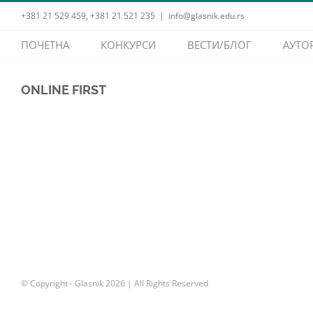
Skip
+381 21 529 459, +381 21 521 235
|
info@glasnik.edu.rs
to
ПОЧЕТНА
КОНКУРСИ
ВЕСТИ/БЛОГ
АУТО
content
ONLINE FIRST
© Copyright - Glasnik
2026 | All Rights Reserved