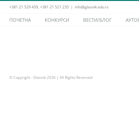
Skip
+381 21 529 459, +381 21 521 235
|
info@glasnik.edu.rs
to
ПОЧЕТНА
КОНКУРСИ
ВЕСТИ/БЛОГ
АУТО
content
© Copyright - Glasnik
2026 | All Rights Reserved